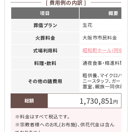
[ 費用例の内訳 ]
項目
概要
生花
葬儀プラン
大阪市市民料金
火葬料金
昭和町ホール(阿倍野区
式場利用料
通夜食事・精進料理(当
料理・飲料
粗供養、マイクロバス、
ニースタッフ、ガードマ
その他の諸費用
置室、親族一同供花、
1,730,851
総額
円
※料金はすべて税込です。
※宗教者様へのお礼(お布施)、供花代金は含ん