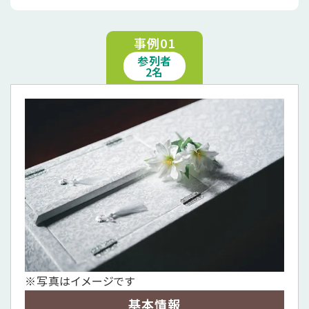
事例01
参列者
2名
※写真はイメージです
基本情報