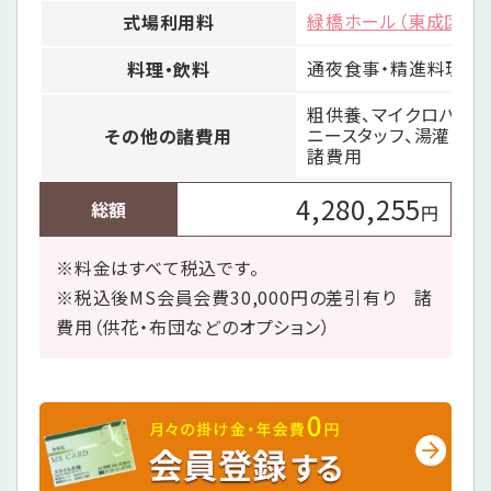
緑橋ホール（東成区）
式場利用料
通夜食事・精進料理(当
料理・飲料
粗供養、マイクロバス、
ニースタッフ、湯灌、
その他の諸費用
諸費用
4,280,255
総額
円
※料金はすべて税込です。
※税込後MS会員会費30,000円の差引有り 諸
費用（供花・布団などのオプション）